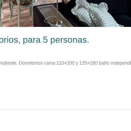
rios, para 5 personas.​
ndiente. Dormitorios cama 110×200 y 135×180 baño independi