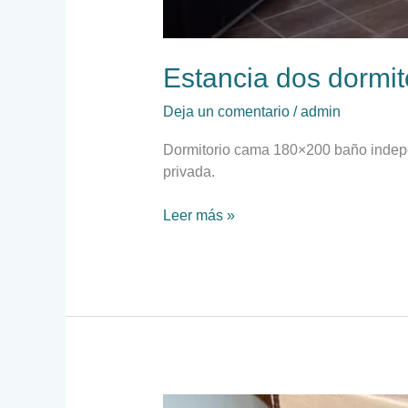
Estancia dos dormit
Deja un comentario
/
admin
Dormitorio cama 180×200 baño indepen
privada.
Leer más »
Estancia